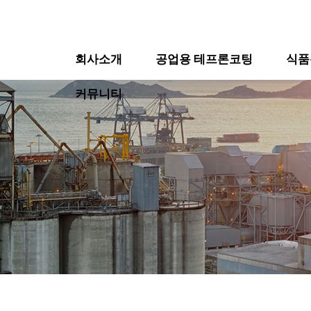
회사소개
공업용 테프론코팅
식품
커뮤니티